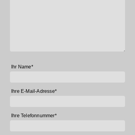
Pflichtfeld
Ihr Name
*
Pflichtfeld
Ihre E-Mail-Adresse
*
Pflichtfeld
Ihre Telefonnummer
*