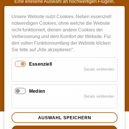
Eine erlesene Auswahl an hochwertigen Flügeln,
Klavieren und Digitalpianos wartet darauf, von Ihnen
entdeckt zu werden. Ob Anfänger,
Unsere Website nutzt Cookies. Neben essenziell
Klavierspieler oder Profi– Sie können ungestört auf
notwendigen Cookies, ohne welche die Website
den einzigartigen Pianos spielen und Ihr
nicht funktioniert, dienen andere Cookies der
Lieblingsinstrument finden.
Verbesserung und dem Komfort der Website. Für
den vollen Funktionsumfang der Website klicken
Sie bitte auf „Alle akzeptieren“.
E-MAIL SCHREIBEN
Essenziell
Details einblenden
0351 / 250 25 90
Medien
TERMIN BUCHEN
Details einblenden
AUSWAHL SPEICHERN