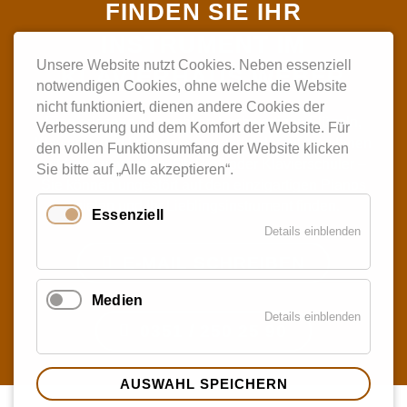
FINDEN SIE IHR
INSTRUMENT IM
Unsere Website nutzt Cookies. Neben essenziell
KLAVIERHAUS WEBER
notwendigen Cookies, ohne welche die Website
nicht funktioniert, dienen andere Cookies der
Eine erlesene Auswahl an hochwertigen Flügeln,
Verbesserung und dem Komfort der Website. Für
Klavieren und Digitalpianos wartet darauf, von Ihnen
den vollen Funktionsumfang der Website klicken
entdeckt zu werden. Ob Profi oder Klavierschüler –
Sie bitte auf „Alle akzeptieren“.
Sie können ungestört auf den einzigartigen Pianos
spielen und Ihr Lieblingsinstrument finden.
Essenziell
Details einblenden
E-MAIL SCHREIBEN
Medien
Details einblenden
0351 / 250 25 90
AUSWAHL SPEICHERN